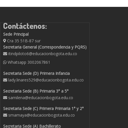
Contáctenos:
Sede Principal
Cra 35 51B-87 sur
Secretaria General (Correspondencia y PQRS)
itindpiloto6@educacionbogota.edu.co
Whatsapp
3002067861
Secretaria Sede (D) Primera Infancia
lady.linares529@educacionbogota.edu.co
Secretaria Sede (B) Primaria 3° a 5°
samilena@educacionbogota.edu.co
Secretaria Sede (C) Primera Primaria 1° y 2°
smamaya@educacionbogota.edu.co
Secretaria Sede (A) Bachillerato