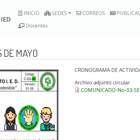
Pasar
Navegación principal
al
INICIO
SEDES
CORREOS
PUBLICA
 IED
contenido
Docentes
principal
S DE MAYO
CRONOGRAMA DE ACTIVID
Archivo adjunto circular
COMUNICADO-No-03-SE