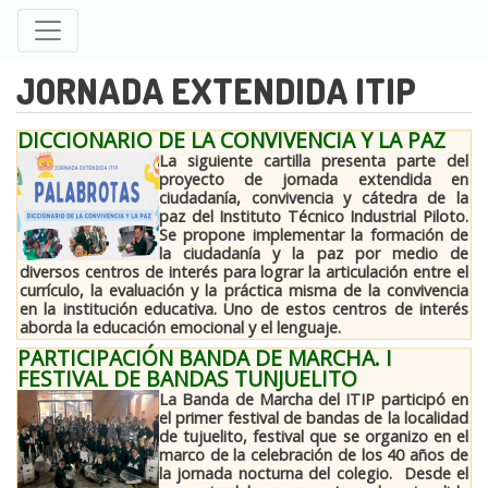
Pasar
al
contenido
JORNADA EXTENDIDA ITIP
principal
DICCIONARIO DE LA CONVIVENCIA Y LA PAZ
La siguiente cartilla presenta parte del
proyecto de jornada extendida en
ciudadanía, convivencia y cátedra de la
paz del Instituto Técnico Industrial Piloto.
Se propone implementar la formación de
la ciudadanía y la paz por medio de
diversos centros de interés para lograr la articulación entre el
currículo, la evaluación y la práctica misma de la convivencia
en la institución educativa. Uno de estos centros de interés
aborda la educación emocional y el lenguaje.
PARTICIPACIÓN BANDA DE MARCHA. I
FESTIVAL DE BANDAS TUNJUELITO
La Banda de Marcha del ITIP participó en
el primer festival de bandas de la localidad
de tujuelito, festival que se organizo en el
marco de la celebración de los 40 años de
la jornada nocturna del colegio. Desde el