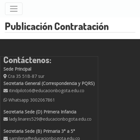
Pasar
al
contenido
Publicación Contratación
principal
Contáctenos:
Sede Principal
Cra 35 51B-87 sur
Secretaria General (Correspondencia y PQRS)
itindpiloto6@educacionbogota.edu.co
Whatsapp
3002067861
Secretaria Sede (D) Primera Infancia
lady.linares529@educacionbogota.edu.co
Secretaria Sede (B) Primaria 3° a 5°
samilena@educacionbogota.edu.co