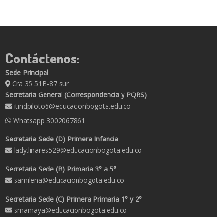
Contáctenos:
Sede Principal
Cra 35 51B-87 sur
Secretaria General (Correspondencia y PQRS)
itindpiloto6@educacionbogota.edu.co
Whatsapp
3002067861
Secretaria Sede (D) Primera Infancia
lady.linares529@educacionbogota.edu.co
Secretaria Sede (B) Primaria 3° a 5°
samilena@educacionbogota.edu.co
Secretaria Sede (C) Primera Primaria 1° y 2°
smamaya@educacionbogota.edu.co