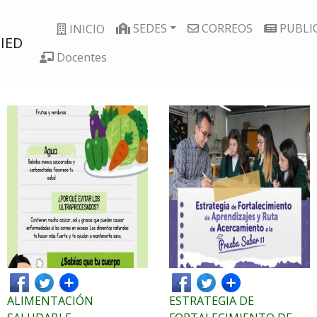
Pasar
Navegación principal
al
SEDES
CORREOS
PUBLI
INICIO
 IED
contenido
Docentes
principal
ALIMENTACIÓN
ESTRATEGIA DE