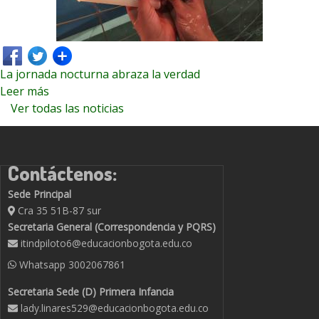
La jornada nocturna abraza la verdad
Leer más
Ver todas las noticias
Contáctenos:
Sede Principal
Cra 35 51B-87 sur
Secretaria General (Correspondencia y PQRS)
itindpiloto6@educacionbogota.edu.co
Whatsapp
3002067861
Secretaria Sede (D) Primera Infancia
lady.linares529@educacionbogota.edu.co