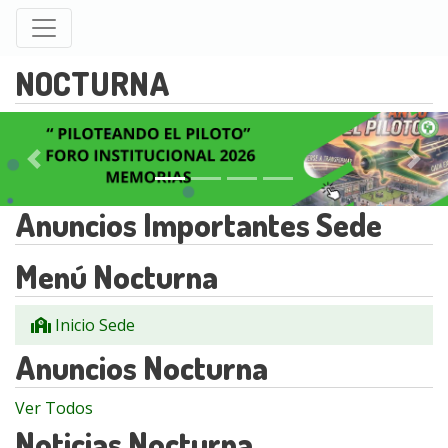
Pasar
al
contenido
NOCTURNA
principal
Anterior
Sigu
Anuncios Importantes Sede
Menú Nocturna
Inicio Sede
Anuncios Nocturna
Ver Todos
Noticias Nocturna